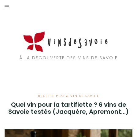
Aller
au
ACCUEIL
contenu
VIGNOBLES
RECETTE PLAT & VIN DE SAVOIE
À LA DÉCOUVERTE DES VINS DE SAVOIE
TOURISME EN SAVOIE
A PROPOS
RECETTE PLAT & VIN DE SAVOIE
Quel vin pour la tartiflette ? 6 vins de
Savoie testés (Jacquère, Apremont…)