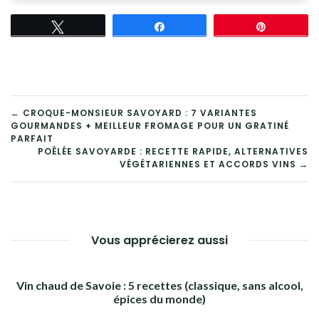
Tweetez
Partagez
Épingle
NAVIGATION
← CROQUE-MONSIEUR SAVOYARD : 7 VARIANTES
GOURMANDES + MEILLEUR FROMAGE POUR UN GRATINÉ
DE
PARFAIT
POÊLÉE SAVOYARDE : RECETTE RAPIDE, ALTERNATIVES
L’ARTICLE
VÉGÉTARIENNES ET ACCORDS VINS →
Vous apprécierez aussi
Vin chaud de Savoie : 5 recettes (classique, sans alcool,
épices du monde)