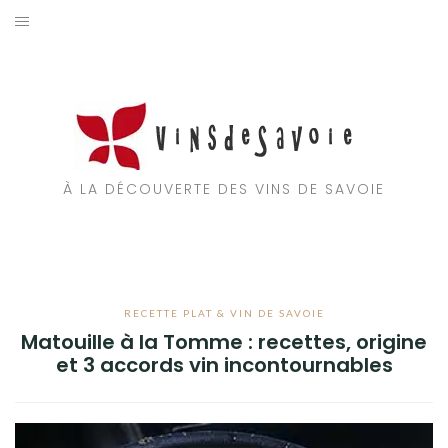
Aller
au
ACCUEIL
contenu
VIGNOBLES
RECETTE PLAT & VIN DE SAVOIE
À LA DÉCOUVERTE DES VINS DE SAVOIE
TOURISME EN SAVOIE
A PROPOS
RECETTE PLAT & VIN DE SAVOIE
Matouille à la Tomme : recettes, origine
et 3 accords vin incontournables